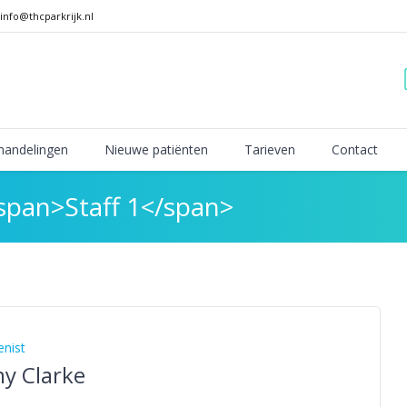
info@thcparkrijk.nl
handelingen
Nieuwe patiënten
Tarieven
Contact
<span>Staff 1</span>
enist
y Clarke