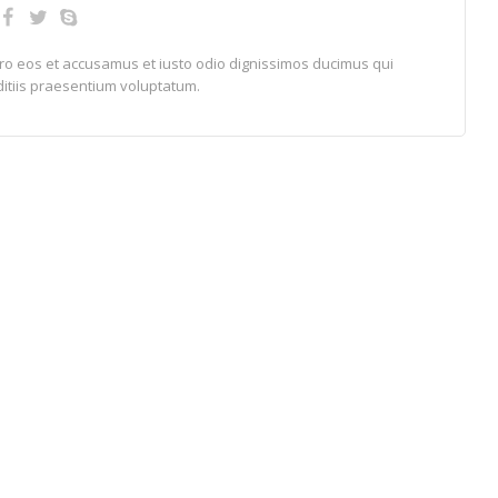
ero eos et accusamus et iusto odio dignissimos ducimus qui
ditiis praesentium voluptatum.