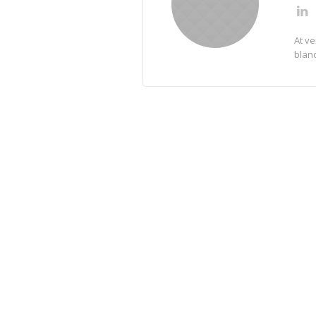
At v
blan