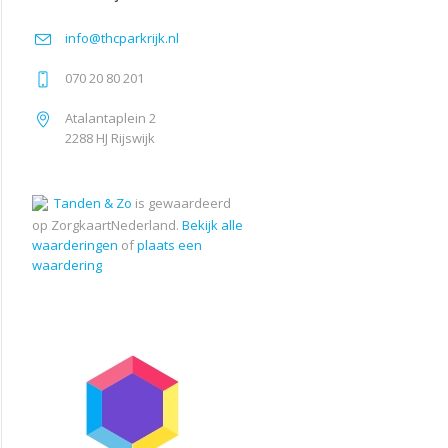
info@thcparkrijk.nl
070 20 80 201
Atalantaplein 2
2288 HJ Rijswijk
Tanden & Zo
is gewaardeerd
op ZorgkaartNederland.
Bekijk alle
waarderingen
of
plaats een
waardering