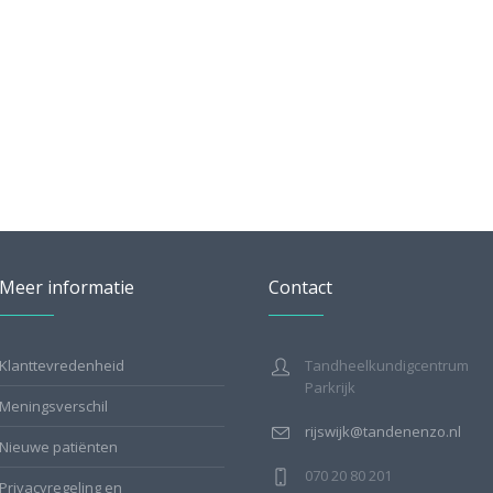
Meer informatie
Contact
Klanttevredenheid
Tandheelkundigcentrum
Parkrijk
Meningsverschil
rijswijk@tandenenzo.nl
Nieuwe patiënten
070 20 80 201
Privacyregeling en