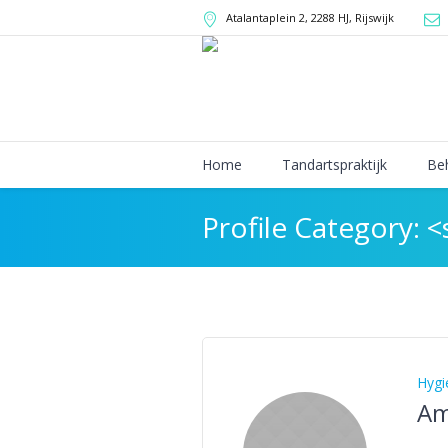
Atalantaplein 2,
2288 HJ
,
Rijswijk
Home
Tandartspraktijk
Be
Profile Category: 
Hygi
Am