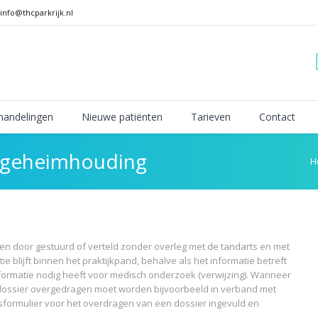
info@thcparkrijk.nl
handelingen
Nieuwe patiënten
Tarieven
Contact
n geheimhouding
H
en door gestuurd of verteld zonder overleg met de tandarts en met
e blijft binnen het praktijkpand, behalve als het informatie betreft
informatie nodig heeft voor medisch onderzoek (verwijzing). Wanneer
dossier overgedragen moet worden bijvoorbeeld in verband met
sformulier voor het overdragen van een dossier ingevuld en