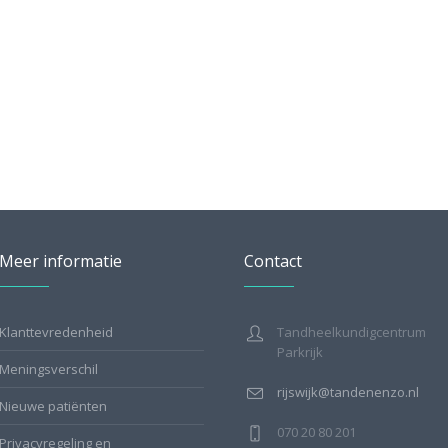
Meer informatie
Contact
Klanttevredenheid
Tandheelkundigcentrum
Parkrijk
Meningsverschil
rijswijk@tandenenzo.nl
Nieuwe patiënten
070 20 80 201
Privacyregeling en