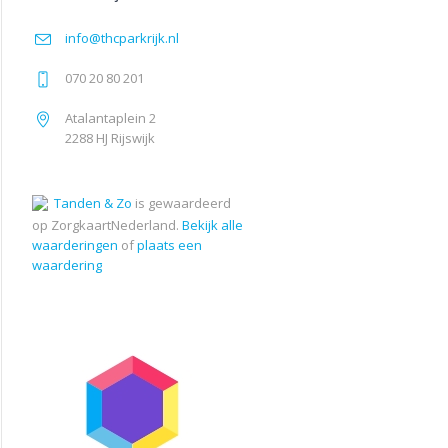
info@thcparkrijk.nl
070 20 80 201
Atalantaplein 2
2288 HJ Rijswijk
Tanden & Zo
is gewaardeerd
op ZorgkaartNederland.
Bekijk alle
waarderingen
of
plaats een
waardering