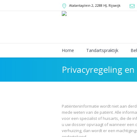
Atalantaplein 2,
2288 HJ
,
Rijswijk
Home
Tandartspraktijk
Be
Privacyregeling e
Patiënteninformatie wordt niet aan derd
mede weten van de patiënt. Alle informati
voor een specialist of huisarts, die de 
u uw dossier opvraagt of wanneer een 
verhuizing, dan wordt er een machtiging
ondertekend.